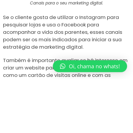
Canais para o seu marketing digital.
Se o cliente gosta de utilizar o Instagram para
pesquisar lojas e usa o Facebook para
acompanhar a vida dos parentes, esses canais
podem ser os mais indicados para iniciar a sua
estratégia de marketing digital.
Também é importante avaliar se há interesse em
Oi, chama no whats!
criar um website para a empresa. Ele funciona
como um cartão de visitas online e com as
técnicas corretas pode ajudar a atrair clientes.
Planeje as ações mensais
Depois de escolher os canais mais apropriados
para a marca, é hora de pensar em quais ações
serão realizadas durante o mês. É fundamental
fazer isso para conseguir manter a frequência nas