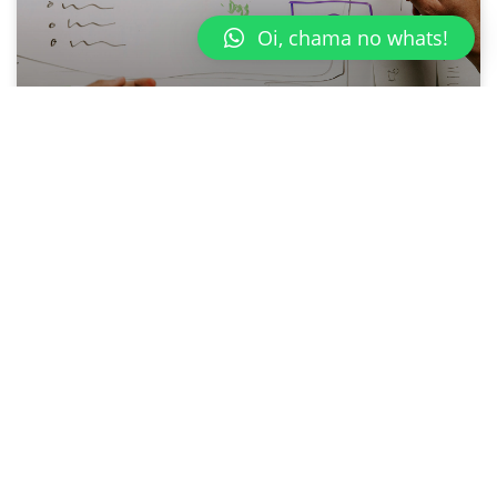
Oi, chama no whats!
4 sinais de que sua empresa
precisa de uma Agência
Digital
LEIA »
REDES SOCIAIS